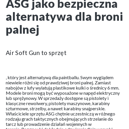
ASG jako bezpieczna
alternatywa dla broni
palnej
Air Soft Gun to sprzęt
puttygen.site
, który jest alternatywą dla paintballu. Swym wyglądem
niewiele różni się od prawdziwej broni palnej. Zamiast
nabojów z lufy wylatują plastikowe kulki o średnicy 6 mm.
Modele broni mogą być wyposażone w napęd elektryczny
lub sprężynowy. W sprzedaży dostępne są pistolety i
klasyczne rewolwery, pistolety maszynowe, karabiny
szturmowe, strzelby, a nawet karabiny snajperskie.
Właściciele sprzętu ASG chętnie uczestniczą w różnego
rodzaju grach taktycznych obejmujących strzelanie do
tarcz lub prowadzenie działań wojennych w