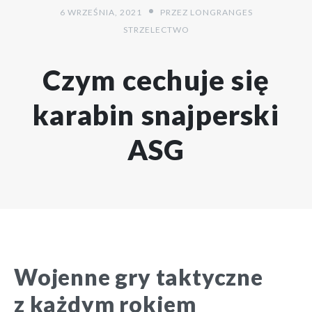
6 WRZEŚNIA, 2021
PRZEZ
LONGRANGES
STRZELECTWO
Czym cechuje się
karabin snajperski
ASG
Wojenne gry taktyczne
z każdym rokiem