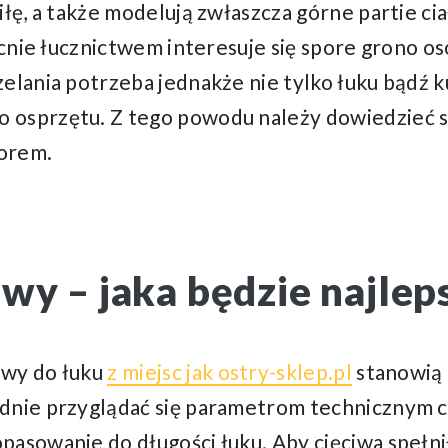
iłę, a także modelują zwłaszcza górne partie ci
becnie łucznictwem interesuje się spore grono o
elania potrzeba jednakże nie tylko łuku bądź k
osprzętu. Z tego powodu należy dowiedzieć się
borem.
wy – jaka będzie najlep
iwy do łuku
z miejsc jak ostry-sklep.pl
stanowią
dnie przyglądać się parametrom technicznym c
pasowanie do długości łuku. Aby cięciwa spełni