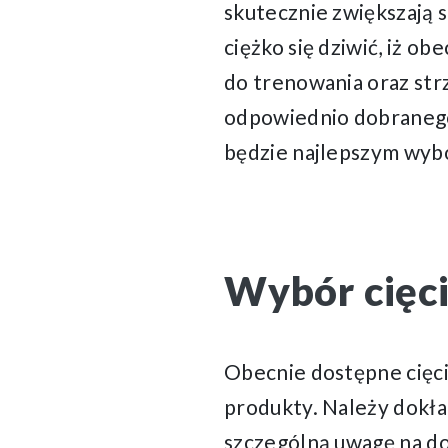
skutecznie zwiększają s
ciężko się dziwić, iż o
do trenowania oraz strz
odpowiednio dobranego 
będzie najlepszym wy
Wybór cięci
Obecnie dostępne cięc
produkty. Należy dokła
szczególną uwagę na do