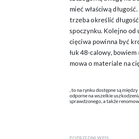
mieć właściwą długość.
trzeba określić długość
spoczynku. Kolejno od 
cięciwa powinna być kr
łuk 48-calowy, bowiem 
mowa o materiale na ci
Ethiopia,
, to na rynku dostępne są międz
for
odporne na wszelkie uszkodzenia
policy,
sprawdzonego, a także renomow
gives
a
safe
same
need
role
POPRZEDNI WPIS