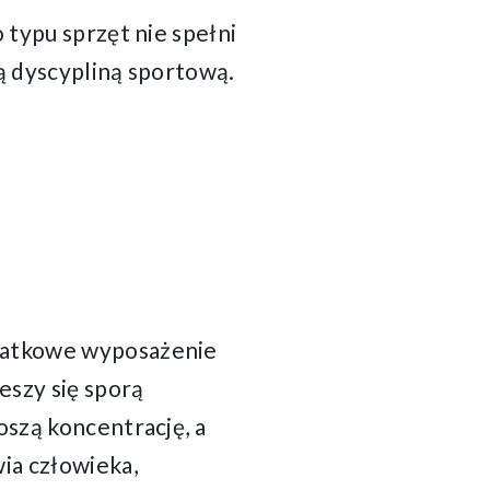
 typu sprzęt nie spełni
ną dyscypliną sportową.
odatkowe wyposażenie
eszy się sporą
oszą koncentrację, a
ia człowieka,