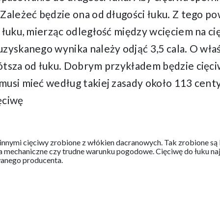
 Zależeć będzie ona od długości łuku. Z tego p
 łuku, mierząc odległość między wcięciem na ci
uzyskanego wynika należy odjąć 3,5 cala. O wła
ótsza od łuku. Dobrym przykładem będzie cięc
musi mieć według takiej zasady około 113 centy
ęciwę
y innymi cięciwy zrobione z włókien dacranowych. Tak zrobione s
 mechaniczne czy trudne warunku pogodowe. Cięciwę do łuku najl
anego producenta.