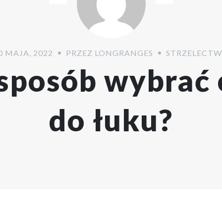
0 MAJA, 2022
PRZEZ
LONGRANGES
STRZELECT
 sposób wybrać 
do łuku?