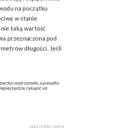
owodu na początku
ęciwę w stanie
śnie taką wartość
iwa przeznaczona pod
metrów długości. Jeśli
ą bardzo wytrzymałe, a ponadto
epiej będzie zakupić od
NASTĘPNY WPIS