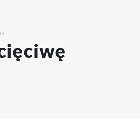
WO
cięciwę