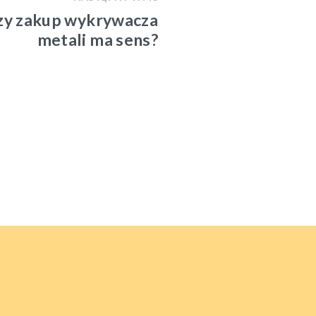
zy zakup wykrywacza
metali ma sens?