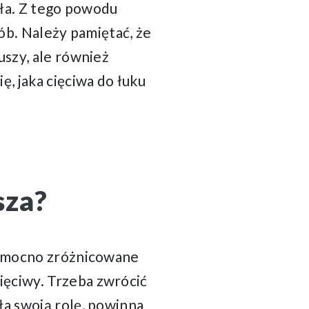
ała. Z tego powodu
sób. Należy pamiętać, że
uszy, ale również
, jaka cięciwa do łuku
sza?
 mocno zróżnicowane
ięciwy. Trzeba zwrócić
ła swoją rolę, powinna